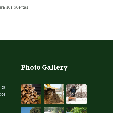
irá sus puertas.
Photo Gallery
 Rd
dos