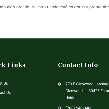
do algo grande. Nuestra tienda está en obras y pronto abr
ck Links
Contact Info
t Us
779 E Glenwood Lansing
Glenwood, IL 60425 Esta
act Us
Unidos
(708) 540-0408